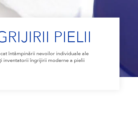
IJIRII PIELII
at întâmpinării nevoilor individuale ale
inventatorii îngrijirii moderne a pielii