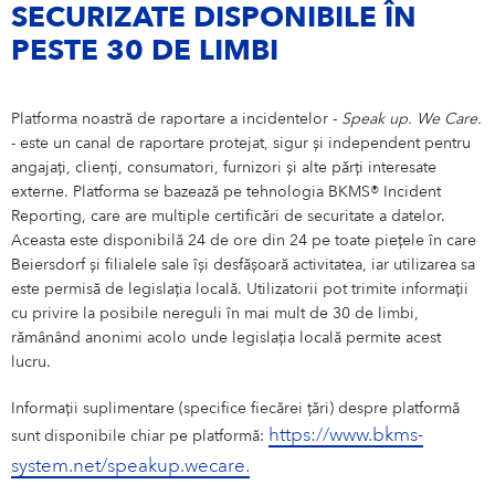
SECURIZATE DISPONIBILE ÎN
PESTE 30 DE LIMBI
Platforma noastră de raportare a incidentelor -
Speak up. We Care.
- este un canal de raportare protejat, sigur și independent pentru
angajați, clienți, consumatori, furnizori și alte părți interesate
externe. Platforma se bazează pe tehnologia BKMS® Incident
Reporting, care are multiple certificări de securitate a datelor.
Aceasta este disponibilă 24 de ore din 24 pe toate piețele în care
Beiersdorf și filialele sale își desfășoară activitatea, iar utilizarea sa
este permisă de legislația locală. Utilizatorii pot trimite informații
cu privire la posibile nereguli în mai mult de 30 de limbi,
rămânând anonimi acolo unde legislația locală permite acest
lucru.
Informații suplimentare (specifice fiecărei țări) despre platformă
https://www.bkms-
sunt disponibile chiar pe platformă:
system.net/speakup.wecare.