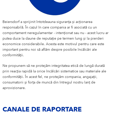
NIVEA MEN
8X4
Locația ta
România
Beiersdorf a sprijinit întotdeauna siguranța și acționarea
responsabilă. În cazul în care compania ar fi asociată cu un
atrix
comportament neregulamentar - intenționat sau nu - acest lucru ar
putea duce la daune de reputație pe termen lung și la pierderi
economice considerabile. Acesta este motivul pentru care este
important pentru noi să aflăm despre posibile încălcări ale
conformității.
Ne propunem să ne protejăm integritatea etică de lungă durată
prin reacția rapidă la orice încălcări sistematice sau materiale ale
conformității. În acest fel, ne protejăm compania, angajații,
consumatorii și forța de muncă din întregul nostru lanț de
aprovizionare.
CANALE DE RAPORTARE